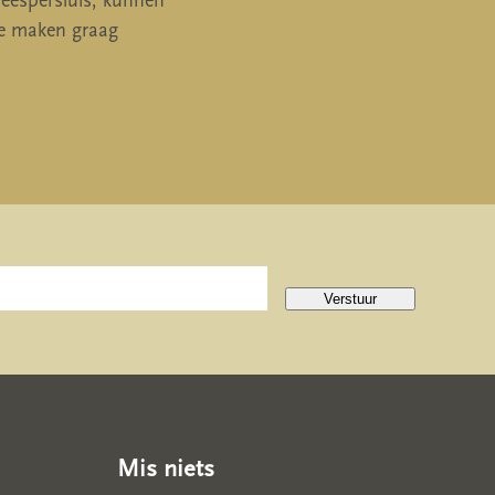
eespersluis, kunnen
We maken graag
Verstuur
Mis niets