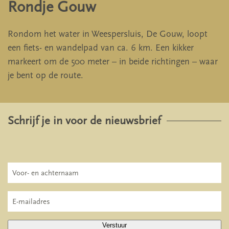
Rondje Gouw
Rondom het water in Weespersluis, De Gouw, loopt
een fiets- en wandelpad van ca. 6 km. Een kikker
markeert om de 500 meter – in beide richtingen – waar
je bent op de route.
Schrijf je in voor de nieuwsbrief
Verstuur