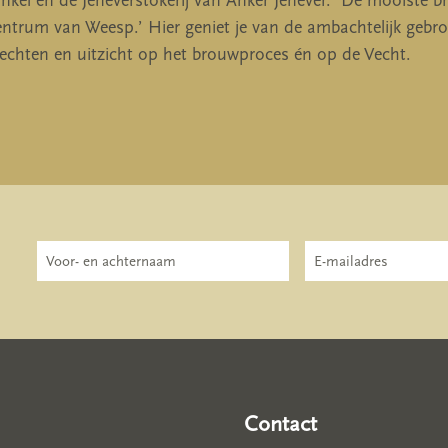
nkel én de Jeneverstokerij van Anker Jenever. ‘De mooiste b
entrum van Weesp.’ Hier geniet je van de ambachtelijk gebr
echten en uitzicht op het brouwproces én op de Vecht.
Contact