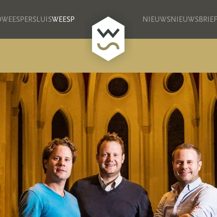
D
WEESPERSLUIS
WEESP
NIEUWS
NIEUWSBRIE