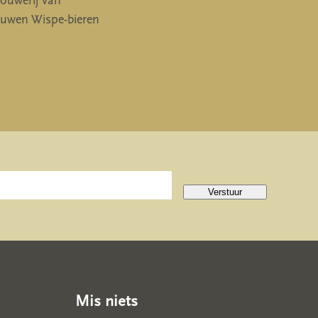
rouwerij van
ouwen Wispe-bieren
Verstuur
Mis niets