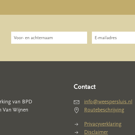
Contact
erking van BPD
info@weespersluis.nl
n Van Wijnen
Routebeschrijving
Privacyverklaring
Disclaimer